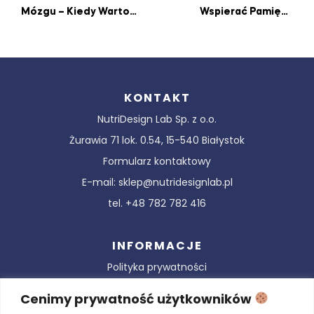
Mózgu – Kiedy Warto
Wspierać Pamięć?
Je Stosować?
Przewodnik Po Diecie
Dla Mózgu
KONTAKT
NutriDesign Lab Sp. z o.o.
Żurawia 71 lok. 0.54, 15-540 Białystok
Formularz kontaktowy
E-mail: sklep@nutridesignlab.pl
tel. +48 782 782 416
INFORMACJE
Polityka prywatności
Regulamin serwisu
Cenimy prywatność użytkowników
Najczęściej zadawane pytania (FAQ)