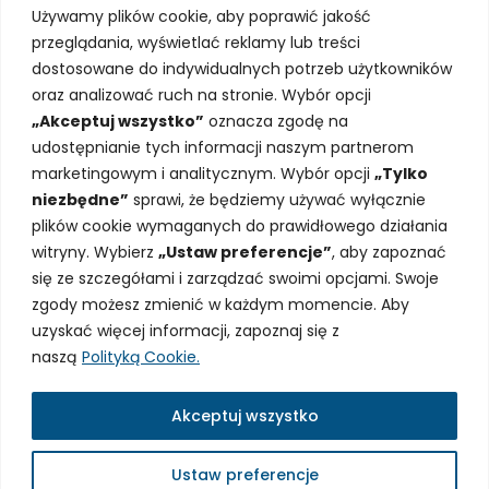
Używamy plików cookie, aby poprawić jakość
Zwroty i reklamacje
przeglądania, wyświetlać reklamy lub treści
Polityka cookies
dostosowane do indywidualnych potrzeb użytkowników
Blog
oraz analizować ruch na stronie. Wybór opcji
„Akceptuj wszystko”
oznacza zgodę na
udostępnianie tych informacji naszym partnerom
marketingowym i analitycznym. Wybór opcji
„Tylko
NEWSLETTER
niezbędne”
sprawi, że będziemy używać wyłącznie
plików cookie wymaganych do prawidłowego działania
Zapisz się i bądź na bieżaco!
witryny. Wybierz
„Ustaw preferencje”
, aby zapoznać
się ze szczegółami i zarządzać swoimi opcjami. Swoje
zgody możesz zmienić w każdym momencie. Aby
Wyrażam zgodę na otrzymywanie informacji
uzyskać więcej informacji, zapoznaj się z
handlowych w Newsletterze drogą mailową
naszą
Polityką Cookie.
Akceptuj wszystko
NutriDesignLab Sp. z o.o. © 2025. Wszystkie prawa
zastrzeżone
Ustaw preferencje