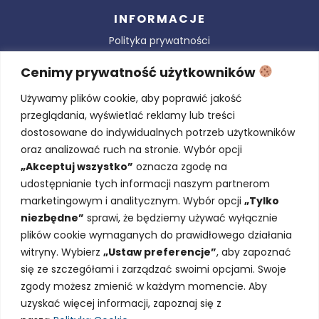
INFORMACJE
Polityka prywatności
Regulamin serwisu
Cenimy prywatność użytkowników
Najczęściej zadawane pytania (FAQ)
Używamy plików cookie, aby poprawić jakość
Zwroty i reklamacje
przeglądania, wyświetlać reklamy lub treści
Polityka cookies
dostosowane do indywidualnych potrzeb użytkowników
Blog
oraz analizować ruch na stronie. Wybór opcji
„Akceptuj wszystko”
oznacza zgodę na
udostępnianie tych informacji naszym partnerom
marketingowym i analitycznym. Wybór opcji
„Tylko
niezbędne”
sprawi, że będziemy używać wyłącznie
NEWSLETTER
plików cookie wymaganych do prawidłowego działania
Zapisz się i bądź na bieżaco!
witryny. Wybierz
„Ustaw preferencje”
, aby zapoznać
się ze szczegółami i zarządzać swoimi opcjami. Swoje
zgody możesz zmienić w każdym momencie. Aby
Wyrażam zgodę na otrzymywanie informacji
uzyskać więcej informacji, zapoznaj się z
handlowych w Newsletterze drogą mailową