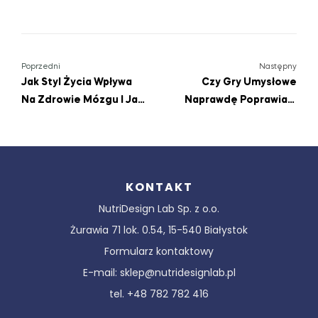
Poprzedni
Następny
Jak Styl Życia Wpływa
Czy Gry Umysłowe
Na Zdrowie Mózgu I Jak
Naprawdę Poprawiają
Utrzymać Je W Formie?
Pamięć? Fakty I Mity
O Treningu Poznawczym
KONTAKT
NutriDesign Lab Sp. z o.o.
Żurawia 71 lok. 0.54, 15-540 Białystok
Formularz kontaktowy
E-mail: sklep@nutridesignlab.pl
tel. +48 782 782 416