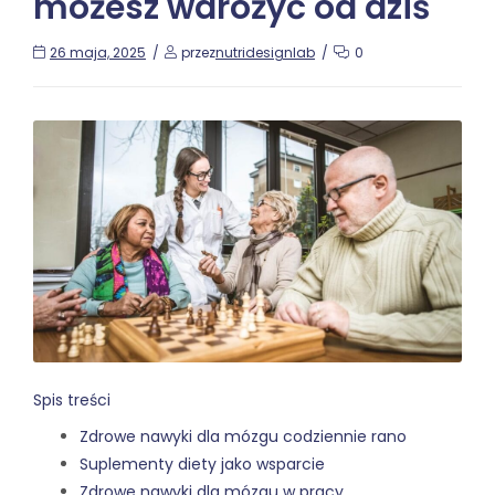
możesz wdrożyć od dziś
26 maja, 2025
przez
nutridesignlab
0
Spis treści
Zdrowe nawyki dla mózgu codziennie rano
Suplementy diety jako wsparcie
Zdrowe nawyki dla mózgu w pracy